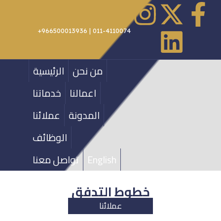
011-4110074 | 966500013936+
من نحن
الرئيسية
اعمالنا
خدماتنا
المدونة
عملائنا
الوظائف
English
تواصل معنا
خطوط التدفق
عملائنا