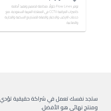
توفر Flow Lines حلولًا متكاملة لتصميم وتنفيذ أنظمة
كاميرات المراقبة CCTV في المملكة العربية السعودية، مع
خدمات التركيب والاختبار والصيانة للمشاريع السكنية والتجارية
والصناعية.
ستجد نفسك تعمل في شراكة حقيقية تؤدي إ
ومنتج نهائي هو الأفضل.