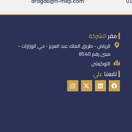
aragab@fl-mep.com
01
مقر
الشركة
الرياض - طريق الملك عبد العزيز - حي الوزارات -
مبنى رقم 8540
اللوكيشن
تابعنا
علي