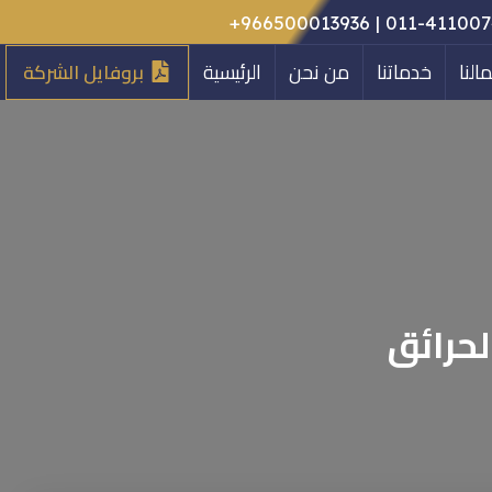
011-4110074 | 9665000139
النا
خدماتنا
من نحن
الرئيسية
بروفايل الشركة
لحرائق